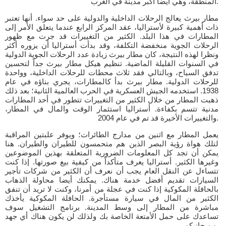
المنطقة، وهي أيضا أكبر مدينة في الغرب.
مطار بيرث يعالج الرحلات الداخلية والدولية على حد سواء. أنها تعتبر
ذات أهمية كبيرة لأستراليا، عقد المركز الرابع عندما يتعلق الأمر إلى
المطارات في هذا البلد. الكثير من التغييرات قد جرت مع ظهور
الرحلات الجوية منخفضة التكلفة، وقد بدأت أستراليا أن يزوره أكثر
ونظرا لهذه النتيجة، كان مطار بيرث زيادة عدد الرحلات الجوية الدولية
في السنوات القليلة الماضية. تنظيم هيكل مطار بيرث جداً لتحسين
تدفق السياح، وبالتالي فقد ثلاث محطات للرحلات الداخلية، وواحدة
للرحلات الدولية. مطار بيرث بدأ كالمطارات، يجري بناؤه في عام
1938. استخدمه الجيش العسكرية في الحرب العالمية الثانية؛ بعد ذلك
ذهبت المطار من خلال الكثير من التغييرات تتطور في أحد المطارات
مدنية تتسم بكفاءة. أستراليا استثمار الوقت والمال في المطار،
والتغييرات الأخيرة قد تم في عام 2004.
يعمل المطار مع اثنين من مدارج الطائرات؛ ويوفر علبتين المراقبة
لتلك هواة رؤية البصر الذين هم متحمسون للطيران والطيران. هنا
يمكن أن تجد كل المعلومات الضرورية المتعلقة بهذين الموضوعين
وغيرها الكثير. أستراليا يعرف متأكداً من كيفية بيع صورتها. إذا كنت
تتساءل عن النقل العام يجب أن نعرف أن الكثير من شركات تأجير
السيارات تقديم أفضل خدمة هناك. يمكنك أيضا محاولة الذهاب
بالحافلة المكوكية إذا كنت في عجلة من أمرنا، وكنت لا تريد أن تنفق
الكثير من المال في سيارة مستأجرة. الحافلة المكوكية يأخذك
مباشرة من المطار إلى وسط المدينة. برنامج التشغيل سوف
تساعدك على حمل الأمتعة الخاصة بك ولذلك لن يكون هناك أي جهد
من جانبكم.