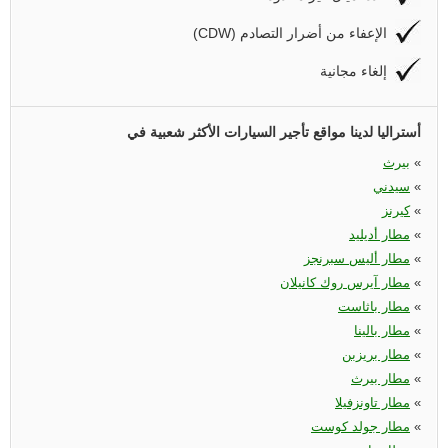
(CDW) الإعفاء من أضرار التصادم
إلغاء مجانية
أستراليا لدينا مواقع تأجير السيارات الأكثر شعبية في
«
بيرث
«
سيدني
«
كيرنز
«
مطار أديليد
«
مطار أليس سبرنجز
«
مطار آيرس روك كانيلان
«
مطار باثاست
«
مطار بالينا
«
مطار بريزبن
«
مطار بيرث
«
مطار تاونزفيلا
«
مطار جولد كوست