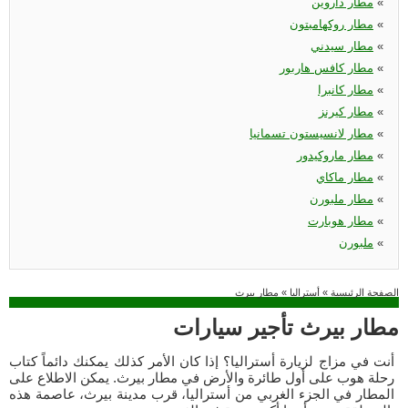
«
مطار داروين
«
مطار روكهامبتون
«
مطار سيدني
«
مطار كافس هاربور
«
مطار كانبرا
«
مطار كيرنز
«
مطار لانسيستون تسمانيا
«
مطار ماروكيدور
«
مطار ماكاي
«
مطار ملبورن
«
مطار هوبارت
«
ملبورن
الصفحة الرئيسية
»
أستراليا
»
مطار بيرث
مطار بيرث تأجير سيارات
أنت في مزاج لزيارة أستراليا؟ إذا كان الأمر كذلك يمكنك دائماً كتاب
رحلة هوب على أول طائرة والأرض في مطار بيرث. يمكن الاطلاع على
المطار في الجزء الغربي من أستراليا، قرب مدينة بيرث، عاصمة هذه