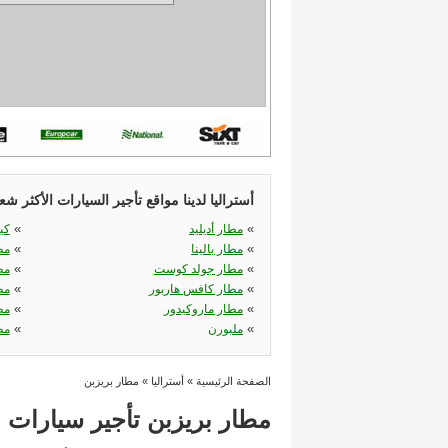
أستراليا لدينا مواقع تأجير السيارات الأكثر شع
«
«
مطار أديليد
كي
«
«
مطار بالينا
مط
«
«
مطار جولد كوست
مط
«
«
مطار كافس هاربور
مط
«
«
مطار ماروكيدور
مط
«
«
ملبورن
مط
الصفحة الرئيسية
»
أستراليا
»
مطار بريزبن
مطار بريزبن تأجير سيارات