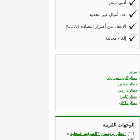
أدنى سعر
عدد أميال غير محدود
(CDW) الإعفاء من أضرار التصادم
إلغاء مجانية
بيرث
مطار أليس سبرنجز
مطار بريزبن
مطار داروين
مطار كانبرا
مطار ماكاي
الوجهات القريبة
(1.1
مطار بريسبان "الطرفية المحلية"
»
km)