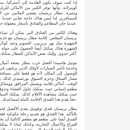
إذا كنت سوف تكون القادمة إلى أستراليا، سو
كوينزلاند، وأنها توفر الكثير من الأماكن للز
ومثيرة. مطار بريسبان يقضي الملايين من الب
للمسافرين لذا ليس هناك حاجة تعاني عندما 
عندما حان المطاعم والفنادق بأسعار معقولة جداً.
وهناك الكثير من الفنادق التي يمكن أن تساع
بريسبان المقلص. إقامة مطار بريسبان مع خدم
الشهيرة مثل نهر بريزبين، الصنوبر وحيد كوا
الشهيرة هناك يمكنك أيضا الحصول على جولة 
أكثر جدوى. وإليك بعض الأماكن للمطار يمكنك أن تجد داخل محيط المطار:
موتيل هاسيندا أفضل غرب مطار بضعة أميال 
وخدمة تأجير السيارات لأولئك الذين يرغبون في
للوصول إلى المكان لأنه هو فقط على مسافة 
الوقت. أماكن إقامة ويشمل المرافق ووسائل ا
مطعم إسباني حيث يمكنك تناول العشاء وتذوق 
حيث يمكنك مشاهدة الأفلام كذلك. يمكنك السباح
حقاً يقدم هذا الفندق الإقامة كاملة لمساعدتك مع احتياجاتك.
مطار بريسبان فندق نوفوتيل يقدم الأفضل لجم
بالتأكيد. هذا الفندق هو تقديم رحلة مكوكية
الفندق أيضا على مطعم هو مطعم كاتالينا أن ي
الفراغ والأعمال التجارية، وكذلك لماذا لا 
وسائل الراحة الفندق التي يقصد بها لشؤون الشر