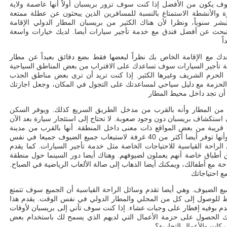
ف يكون من الأفضل إذا كنت سوف تزور بريسبان أولاً أنها عاصمة ولاية
يارة والأنشطة الاستمتاع بالنسبة للمسافرين الذين يبحثون عن عطلة ممتعة
شر سنوياً، ونظرا لأن هناك الكثير من بريسبان المطار الدولي الإقامة
تبحث عن أفضل فندق مع خدمة تأجير سيارات أيضا. لديك خيارات واسعة
دك مع الإقامة الخاص بك نظراً لبعضها فقط بضع دقائق بعيداً عن مطار
ة تأجير السيارات سوف تساعدك على الاقتراب من بعض المناطق السياحية
ل الحرم الشريف وغيرها الكثير. إذا كنت تريد أن ترى بعض مناطق الجذب
الحزمة مع دليل سياحي لمساعدتك على التجول في المكان، وجعل اجازتك
من المطار وأنه بالقرب من مدخل الطريق السريع كذلك. ويوفر السكن
 استكشاف بريسبان دون وجود صعوبة. لا تحتاج إلى استئجار سيارة بعد الآن
قريبة من بعض المواقع ذات معنى داخل المنطقة. أنها بالقرب من مدينة
مسار السباق وحرم التسوق بورتسيدي كذلك وأنها توفر أيضا أكثر من 40 غرفة لاستيعاب جميع الضيوف جميعا في نفس
لراحة القياسية للاحتياجات الخاصة مثل خدمة تأجير السيارات. كما يقدم
أطباق خاصة أنهم يعملون لضيوفهم. وهناك أيضا دور السينما حول منطقة
ة مع أطفالك، ويمكنك أيضا الذهاب إلى صالة الألعاب الرياضية في الصباح.
يع الضيوف. وهي أيضا تقدم وسائل الراحة القياسية أن الجميع سوف تتمتع
 فقط للوصول إلى كل من المحلي والمطار الدولي في نفس الوقت. يقدم هذا
خدم بوفيه إفطار على وجبات عشاء. إذا كنت سوف تأتي إلى بريسبان لأوقات
يمكنك الحصول على حزمة الأعمال التي لديهم الذي يسمح لك باستخدام بعض
كات والأعمال التجارية؟