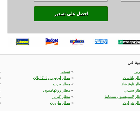
احصل على تسعير
بية في
«
«
رنز
سيدني
«
«
ار باثاست
مطار آيرس روك كانيلان
«
«
ار تاونزفيلا
مطار بيرث
«
«
ار سيدني
مطار روكهامبتون
«
«
ار لانسيستون تسمانيا
مطار كيرنز
«
«
ار هوبارت
مطار ملبورن