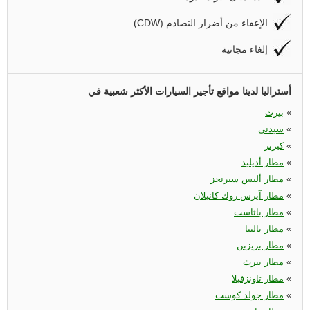
(CDW) الإعفاء من أضرار التصادم
إلغاء مجانية
أستراليا لدينا مواقع تأجير السيارات الأكثر شعبية في
«
بيرث
«
سيدني
«
كيرنز
«
مطار أديليد
«
مطار أليس سبرنجز
«
مطار آيرس روك كانيلان
«
مطار باثاست
«
مطار بالينا
«
مطار بريزبن
«
مطار بيرث
«
مطار تاونزفيلا
«
مطار جولد كوست