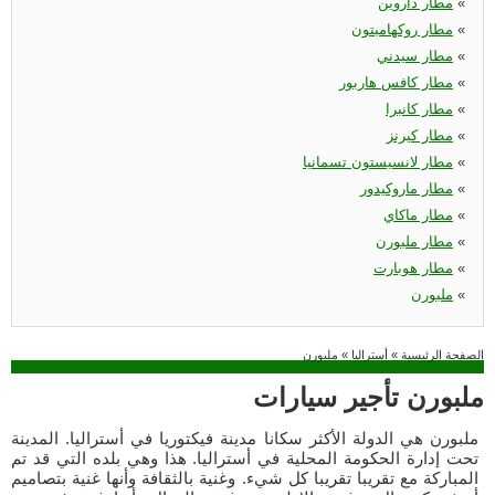
«
مطار داروين
«
مطار روكهامبتون
«
مطار سيدني
«
مطار كافس هاربور
«
مطار كانبرا
«
مطار كيرنز
«
مطار لانسيستون تسمانيا
«
مطار ماروكيدور
«
مطار ماكاي
«
مطار ملبورن
«
مطار هوبارت
«
ملبورن
الصفحة الرئيسية
»
أستراليا
»
ملبورن
ملبورن تأجير سيارات
ملبورن هي الدولة الأكثر سكانا مدينة فيكتوريا في أستراليا. المدينة
تحت إدارة الحكومة المحلية في أستراليا. هذا وهي بلده التي قد تم
المباركة مع تقريبا تقريبا كل شيء. وغنية بالثقافة وأنها غنية بتصاميم