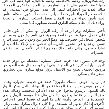
أرتشيتيكتوريال، وغنية بالاطعمة، وغنية بالجبال، أنها غنية في جزر
وأنها غنية بالطيور مثل طيور البطريق بين الميزات الأخرى الممكنة.
هناك العديد من الخيارات للنقل إلى هذه المواقع في المدينة. رغم
ذلك، معظم الخبراء للجولات السياحية خدمات المشورة معظم الناس
الذين يأتون بجولة في هذا المكان يفضل استئجار سيارة. أن الحجة
وراء ذلك أن نظام شبكة الطرق ليست متطورة كما ينبغي.
تأجير السيارات توفر الراحة أن رغبة الزوار. أنها يمكن أن تكون قادرة
على تحمل معها عناصر خاصة وسرية في السيارة دون وجود أي
شخص التدخل في خصوصياتهم. وهذا الخير من وجود تأجير سيارات. لا
تنسى أن تجمع في الشعور بالحرية. أي شخص لديه لإملاء ما لتنفيذ أو
لماذا لا تحمل، وإلى جانب ذلك يمكنهم القيام بالأعمال التجارية في
السيارات.
يوجد في ملبورن هذه حرية اختيار السيارة المفضلة من موفر خدمة
تأجير سيارات كثيرة في المدينة. وفي الواقع، مع مثل هذه العديد من
مزودي الخدمة، يصبح من الأسهل لزوار موقع سيارة التي يختارونها
بسعر عادل ممكن.
قم بزيارة "حوض السمك ملبورن" فضلا عن حديقة الحيوان. وهناك
أكثر من هوندريندس أنواع المختلفة من الحيوانات التي يمكن الزوار
باله للتمتع. الرسوم للدخول في هذه الأماكن منخفضة وهناك تقدم
بعض المواسم عندما يعطون. إذا كان مثل هذا موسم، الزوار ينبغي
الاستفادة من العرض وآمنة على ما أنهم قد قضوا لبعض الأغراض
الأخرى. إذا كان لديهم لم تستنفد، وإذا كان لا يزال مبكرا، ينبغي زيارة
الضريح لإحياء ذكرى. وكان بني أحياء لذكرى المحاربين القدامى لهذا