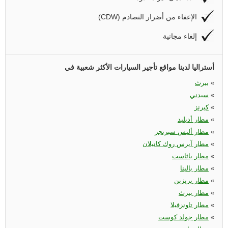
(CDW) الإعفاء من أضرار التصادم
إلغاء مجانية
أستراليا لدينا مواقع تأجير السيارات الأكثر شعبية في
«
بيرث
«
سيدني
«
كيرنز
«
مطار أديليد
«
مطار أليس سبرنجز
«
مطار آيرس روك كانيلان
«
مطار باثاست
«
مطار بالينا
«
مطار بريزبن
«
مطار بيرث
«
مطار تاونزفيلا
«
مطار جولد كوست