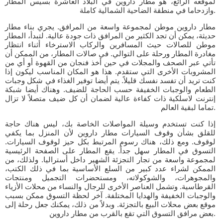
لموقعه الرائع، هو مطار داروين في البلاد العاشرة بسيس المطار
وازدحاما في منطقة الضاحية الشمالية كاملة.
مطار داروين موطن لمجموعة واسعة من المرافق. يجري بناء مطار
حديثة، يمكن أن تجد الكثير من المرافق ذات جودة عالية. لتبدأ، المطار
موطن للصالات حيث المسافرين والركاب الاسترخاء أثناء انتظار
مغادرة المطار ورحلة على التوالي. في صالات المطار، من الممكن أن
تأتي عبر الصحف والمجلات في حين أخذ فنجان من القهوة أو أي من
المشروبات الأخرى التي ستقدم. هذا هو المكان المناسب ليكون إذا
كنت تريد أن تفسد نفسك قليلاً. يتم أيضا توفير الغذاء في شكل وجبات
الطعام والوجبات الخفيفة حسب الحاجة للضيف. وهناك أيضا شبكة
إنترنت لاسلكية ذات كفاءة عالية لضمان أن كل ضيف متصلاً لا تزال
تماما لبقية العالم.
إذا كنت تستخدم وسيلة المواصلات الخاصة بك، ليس هناك حاجة
للقلق بشأن وقوف السيارات مطار داروين لأن المنزل بما يكفي
لوقوف. ومع ذلك، هناك رسوم المرتبط بكل حيز لوقوف السيارات.
التسوق في المطار سهل جداً. يقع المطار على الصفحة الرئيسية
لمجموعة واسعة من تجار التجزئة الشهير داخل أستراليا. ولذلك، من
الممكن لشراء عدد كبير من السلع الأساسية بما في ذلك الكتب،
والمجوهرات، والشوكولاته، ومستحضرات التجميل ومنتجات
القرطاسية. وتشمل العناصر الأخرى للرجال والنساء من محلات الأزياء
والوجبات الخفيفة والهدايا المختلفة. آخر لحظة التسوق ممكن بسبب
موقع بعض محلات البيع بالتجزئة. وبدلاً من ذلك، يمكنك جعل رحلة إلى
بعض مرافق التسوق التي تقع بالقرب من مطار داروين.