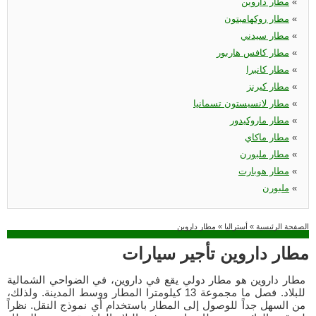
«
مطار داروين
«
مطار روكهامبتون
«
مطار سيدني
«
مطار كافس هاربور
«
مطار كانبرا
«
مطار كيرنز
«
مطار لانسيستون تسمانيا
«
مطار ماروكيدور
«
مطار ماكاي
«
مطار ملبورن
«
مطار هوبارت
«
ملبورن
الصفحة الرئيسية
»
أستراليا
»
مطار داروين
مطار داروين تأجير سيارات
مطار داروين هو مطار دولي يقع في داروين، في الضواحي الشمالية
للبلاد. فصل ما مجموعة 13 كيلومترا المطار ووسط المدينة. ولذلك،
من السهل جداً للوصول إلى المطار باستخدام أي نموذج النقل. نظراً