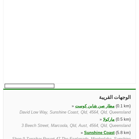
الوجهات القريبة
(0.1 km)
مطار صن شاين كوست
»
David Low Way, Sunshine Coast, Qld, 4564, Qld, Queensland
(0.5 km)
ماركولا
»
3 Beech Street, Marcoola, Qld, Aust, 4564, Qld, Queensland
»
Sunshine Coast
(5.8 km)
Shop 9 Zanzibar Resort 47 The Esplanade, Mooloolaba, Sunshine