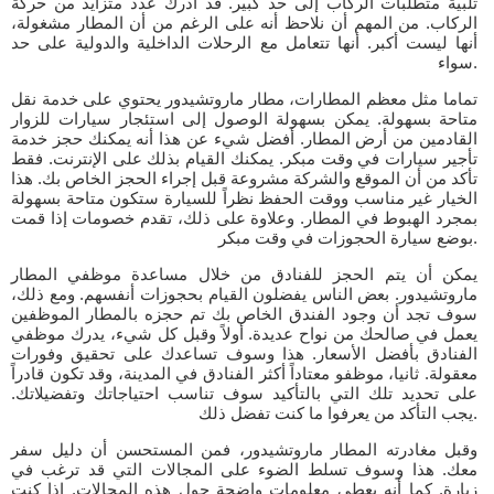
تلبية متطلبات الركاب إلى حد كبير. قد أدرك عدد متزايد من حركة
الركاب. من المهم أن نلاحظ أنه على الرغم من أن المطار مشغولة،
أنها ليست أكبر. أنها تتعامل مع الرحلات الداخلية والدولية على حد
سواء.
تماما مثل معظم المطارات، مطار ماروتشيدور يحتوي على خدمة نقل
متاحة بسهولة. يمكن بسهولة الوصول إلى استئجار سيارات للزوار
القادمين من أرض المطار. أفضل شيء عن هذا أنه يمكنك حجز خدمة
تأجير سيارات في وقت مبكر. يمكنك القيام بذلك على الإنترنت. فقط
تأكد من أن الموقع والشركة مشروعة قبل إجراء الحجز الخاص بك. هذا
الخيار غير مناسب ووقت الحفظ نظراً للسيارة ستكون متاحة بسهولة
بمجرد الهبوط في المطار. وعلاوة على ذلك، تقدم خصومات إذا قمت
بوضع سيارة الحجوزات في وقت مبكر.
يمكن أن يتم الحجز للفنادق من خلال مساعدة موظفي المطار
ماروتشيدور. بعض الناس يفضلون القيام بحجوزات أنفسهم. ومع ذلك،
سوف تجد أن وجود الفندق الخاص بك تم حجزه بالمطار الموظفين
يعمل في صالحك من نواح عديدة. أولاً وقبل كل شيء، يدرك موظفي
الفنادق بأفضل الأسعار. هذا وسوف تساعدك على تحقيق وفورات
معقولة. ثانيا، موظفو معتاداً أكثر الفنادق في المدينة، وقد تكون قادراً
على تحديد تلك التي بالتأكيد سوف تناسب احتياجاتك وتفضيلاتك.
يجب التأكد من يعرفوا ما كنت تفضل ذلك.
وقبل مغادرته المطار ماروتشيدور، فمن المستحسن أن دليل سفر
معك. هذا وسوف تسلط الضوء على المجالات التي قد ترغب في
زيارة. كما أنه يعطي معلومات واضحة حول هذه المجالات. إذا كنت