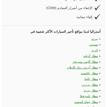
(CDW) الإعفاء من أضرار التصادم
إلغاء مجانية
أستراليا لدينا مواقع تأجير السيارات الأكثر شعبية في
«
بيرث
«
سيدني
«
كيرنز
«
مطار أديليد
«
مطار أليس سبرنجز
«
مطار آيرس روك كانيلان
«
مطار باثاست
«
مطار بالينا
«
مطار بريزبن
«
مطار بيرث
«
مطار تاونزفيلا
«
مطار جولد كوست