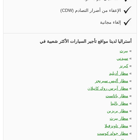
(CDW) الإعفاء من أضرار التصادم
إلغاء مجانية
أستراليا لدينا مواقع تأجير السيارات الأكثر شعبية في
«
بيرث
«
سيدني
«
كيرنز
«
مطار أديليد
«
مطار أليس سبرنجز
«
مطار آيرس روك كانيلان
«
مطار باثاست
«
مطار بالينا
«
مطار بريزبن
«
مطار بيرث
«
مطار تاونزفيلا
«
مطار جولد كوست