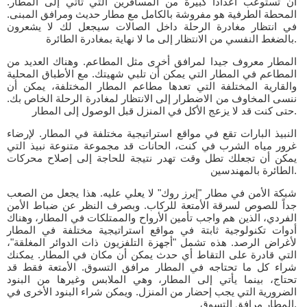
أن تستوعب أعدادا كبيرة من المسافرين التي تأتي إلى المطار.
المحطة الطرفية هو مفروشة بالكامل مع مطار حديث ومرافق المبنى.
في انتظار مغادرة الرحلة داخل الصالات سيجعل لك لا يشعرون
بالضغط النفسي من الانتظار إلى ما لا نهاية بمغادرة الطائرة.
المطار معروف جيدا لمرافق أخرى مثل المطاعم. وهناك العديد من
المطاعم في المطار التي يمكن أن تلبي شهيتك. مع الأطباق المحلية
والقارية المختلفة التي تعدها مطاعم المطار المختلفة، يمكن أن
ننسى المخاوف من الاضطرار إلى الانتظار لمغادرة الرحلة الخاص بك.
حتى كنت قد لا يزعج الأكل في المنزل قبل الوصول إلى المطار.
النبيذ البارات تقع في مواقع استراتيجية مختلفة في المطار. لإرضاء
غرور مياه الشرب في كنت، الحانات قد مجموعة متنوعة نبيذ التي
يمكن أن تجعلك تطل وقت تهدر نتيجة للحاجة إلى إصلاح محركات
الطائرة بالمهندسين.
شبكة الأمن في مطار "إيرز روك" لا يعلي عليه. هذا يجعل من الصعب
جداً للصوص لسرقة الأمتعة للركاب. وبصرف النظر عن ضباط الأمن
الفردي، الذين هم واجب تأمين الأرواح والممتلكات في المطار، وهناك
أدوات تكنولوجية ثابتة في مواقع استراتيجية مختلفة في المطار
لأغراض الرصد. هذه تشمل "أجهزة التلفزيون ذات الدوائر المغلقة"،
التي قادرة على التقاط أي حدث يمكن أن مكان في المطار. يمكنك
شراء كل ما تحتاجه في المطار مرافق التسوق. الأمتعة فقط قد
تحتاج، بينما يأتي إلى المطار، وهي الملابس وغيرها من البنود
الضرورية التي يجب إحضار من المنزل. ويمكن شراء البنود الأخرى في
المطار مرافق التسوق.