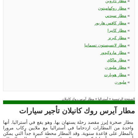
«
مطار داروين
«
مطار روكهامبتون
«
مطار سيدني
«
مطار كافس هاربور
«
مطار كانبرا
«
مطار كيرنز
«
مطار لانسيستون تسمانيا
«
مطار ماروكيدور
«
مطار ماكاي
«
مطار ملبورن
«
مطار هوبارت
«
ملبورن
الصفحة الرئيسية
»
أستراليا
»
مطار آيرس روك كانيلان
مطار آيرس روك كانيلان تأجير سيارات
مطار صخرة إيرز مقصد رحلة يستهان بها. وهو يقع في أستراليا. أنها
واحدة من المطارات ازدحاما في أستراليا مع ملايين ركاب مرورا
بالمطار على قاعدة سنوية. وقد المطار محطة كبيرة جداً التي يمكن