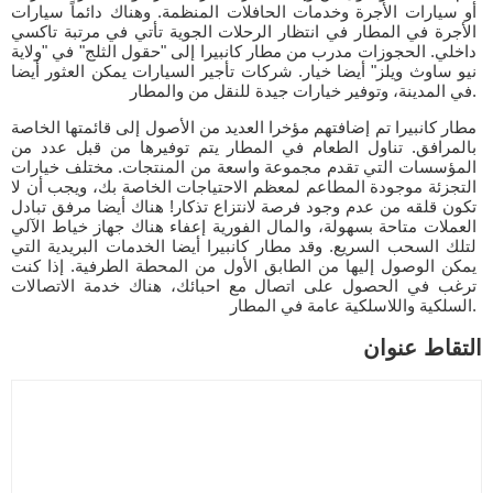
أو سيارات الأجرة وخدمات الحافلات المنظمة. وهناك دائماً سيارات
الأجرة في المطار في انتظار الرحلات الجوية تأتي في مرتبة تاكسي
داخلي. الحجوزات مدرب من مطار كانبيرا إلى "حقول الثلج" في "ولاية
نيو ساوث ويلز" أيضا خيار. شركات تأجير السيارات يمكن العثور أيضا
في المدينة، وتوفير خيارات جيدة للنقل من والمطار.
مطار كانبيرا تم إضافتهم مؤخرا العديد من الأصول إلى قائمتها الخاصة
بالمرافق. تناول الطعام في المطار يتم توفيرها من قبل عدد من
المؤسسات التي تقدم مجموعة واسعة من المنتجات. مختلف خيارات
التجزئة موجودة المطاعم لمعظم الاحتياجات الخاصة بك، ويجب أن لا
تكون قلقه من عدم وجود فرصة لانتزاع تذكار! هناك أيضا مرفق تبادل
العملات متاحة بسهولة، والمال الفورية إعفاء هناك جهاز خياط الآلي
لتلك السحب السريع. وقد مطار كانبيرا أيضا الخدمات البريدية التي
يمكن الوصول إليها من الطابق الأول من المحطة الطرفية. إذا كنت
ترغب في الحصول على اتصال مع احبائك، هناك خدمة الاتصالات
السلكية واللاسلكية عامة في المطار.
التقاط عنوان