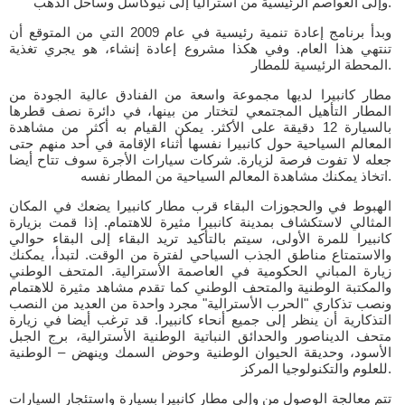
وإلى العواصم الرئيسية من أستراليا إلى نيوكاسل وساحل الذهب.
وبدأ برنامج إعادة تنمية رئيسية في عام 2009 التي من المتوقع أن
تنتهي هذا العام. وفي هكذا مشروع إعادة إنشاء، هو يجري تغذية
المحطة الرئيسية للمطار.
مطار كانبيرا لديها مجموعة واسعة من الفنادق عالية الجودة من
المطار التأهيل المجتمعي لتختار من بينها، في دائرة نصف قطرها
بالسيارة 12 دقيقة على الأكثر. يمكن القيام به أكثر من مشاهدة
المعالم السياحية حول كانبيرا نفسها أثناء الإقامة في أحد منهم حتى
جعله لا تفوت فرصة لزيارة. شركات سيارات الأجرة سوف تتاح أيضا
اتخاذ يمكنك مشاهدة المعالم السياحية من المطار نفسه.
الهبوط في والحجوزات البقاء قرب مطار كانبيرا يضعك في المكان
المثالي لاستكشاف بمدينة كانبيرا مثيرة للاهتمام. إذا قمت بزيارة
كانبيرا للمرة الأولى، سيتم بالتأكيد تريد البقاء إلى البقاء حوالي
والاستمتاع مناطق الجذب السياحي لفترة من الوقت. لتبدأ، يمكنك
زيارة المباني الحكومية في العاصمة الأسترالية. المتحف الوطني
والمكتبة الوطنية والمتحف الوطني كما تقدم مشاهد مثيرة للاهتمام
ونصب تذكاري "الحرب الأسترالية" مجرد واحدة من العديد من النصب
التذكارية أن ينظر إلى جميع أنحاء كانبيرا. قد ترغب أيضا في زيارة
متحف الديناصور والحدائق النباتية الوطنية الأسترالية، برج الجبل
الأسود، وحديقة الحيوان الوطنية وحوض السمك وينهض – الوطنية
للعلوم والتكنولوجيا المركز.
تتم معالجة الوصول من وإلى مطار كانبيرا بسيارة واستئجار السيارات