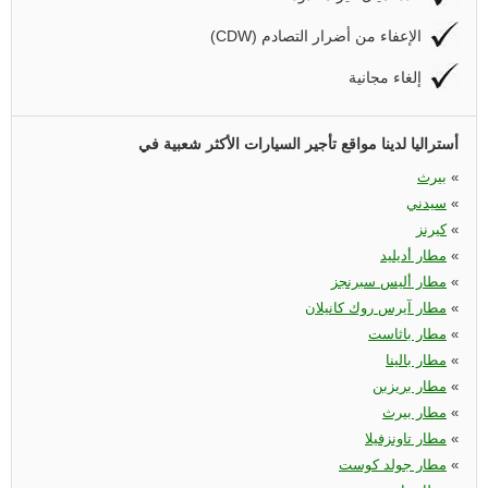
(CDW) الإعفاء من أضرار التصادم
إلغاء مجانية
أستراليا لدينا مواقع تأجير السيارات الأكثر شعبية في
«
بيرث
«
سيدني
«
كيرنز
«
مطار أديليد
«
مطار أليس سبرنجز
«
مطار آيرس روك كانيلان
«
مطار باثاست
«
مطار بالينا
«
مطار بريزبن
«
مطار بيرث
«
مطار تاونزفيلا
«
مطار جولد كوست