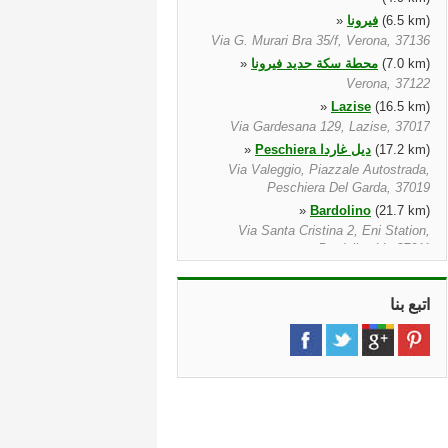
(6.5 km)
فيرونا
»
Via G. Murari Bra 35/f, Verona, 37136
(7.0 km)
محطة سكة حديد فيرونا
»
Verona, 37122
»
Lazise
(16.5 km)
Via Gardesana 129, Lazise, 37017
(17.2 km)
Peschiera ديل غاردا
»
Via Valeggio, Piazzale Autostrada,
Peschiera Del Garda, 37019
»
Bardolino
(21.7 km)
Via Santa Cristina 2, Eni Station,
Bardolino Vr, 37011
(26.5 km)
مانتوفا
»
Strada Dosso Del Corsa 1, C/o
اتبع بنا
Carrozzeria Cremonesi 2, Mantova,
46100
(27.5 km)
جويديزولو
»
Via Henry Dunant N° 10, Guidizzolo,
46040