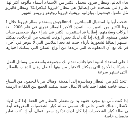
حاء العالم، ومطار فيرونا تتحمل الكثير من الأسماء. أسماء مألوفة أكثر لهذا
ار (التي تستخدم في إيطاليا) هي مطار "فيرونا فيلافرانكا" ومطار فاليريو Catullo ومطار فيلافرانكا. موقفها الرئيسية
الجيش يستخدم مطار فيرونا خلال 1and الحرب العالمية في عام 1919 المطار أخيرا قد فتحت أبوابها استقبال المسافرين.
بسبب حركة المرور المفرطة، مرت مطار فيرونا الكثير من التغييرات، التمديد الأخير للمطار تجري في عام 2006. بعد
ن الركاب وسلامتهم، إيطاليا قد استثمرت الكثير في شراء جهاز شخصي ضباب
خفض مستوى الرؤية. إذا كان لديك بعض الوقت لتجنيب بين الرحلات، يمكنك
شتهر إيطاليا لشعورها بأزياء حيث قد تجد الملابس التي لا تتوفر في أجزاء
 لك مع أي المعلومات التي تريدها من أنواع السكن التي يمكنك اختيارها
ا على استعداد لتلبية احتياجاتك، تقدم لك مجموعة واسعة من وسائل النقل.
 شركات الأجرة التي يمكنك الاختيار من بينها. أفضل رهان للذهاب بالقطار؛
تخذ لكم من المطار ومباشرة إلى المدينة. وهناك مزايا للجميع، من السياح
ي بنيت خاصة لعقد اجتماعات الأعمال حيث يمكنك الجمع بين الكفاءة الزمنية
 إذا كنت تأتي مع مجرد حقيبة يد لن تضطر للانتظار في الخط. إذا كان لديك
نتظار، هناك قسم خاص لك تسمى صالة كبار الشخصيات المعروفة أيضا Catullo الصالة. لديك حرية الوصول إلى
ى صالة كبار الشخصيات إذا كان لديك تذكرة سفر أعمال، أو إذا كنت تطير