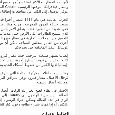
لأنها أحد المطارات الأكثر استخداماً من جميع أن
المط
يوفر الوصول إلى الكثير من مقاطعات إيطاليا مثل مانتوا، فيتشينزا، بولزانو، بريشيا، فيرونا روفيغو وترينتو الشهير.
عقود عديدة من الخبرة عندما يتعلق الأمر بأم
الذي يسمح للطائرات على الأرض حتى عندما ين
التحقق من المحلات التجارية في مطار فيرونا. ت
أخرى من العالم. مجلس السياحة يمكن أن توفر
لوسائل النقل المختلفة في تصرفكم.
إيطاليا تشتهر طبيعته الترحيب حيث مطار فيرون
إذا كنت تريد أن تذهب بسيارة أجرة، لديك ثلاث
إيطاليا لديها الكثير من خطوط السكك الحديدية التي تشتهر سرعة.
وهناك أيضا حافلات مكوكية المتاحة التي سوف ت
لرجال الأعمال. مطار فيرونا يوفر المرافق الت
مع بيئة أعمال رسمية.
الاختيار في نظام قطع الغيار لك الوقت، أيضا.
إلى الا
الواي في هذه الصالة ويمكن إجراء الوصول إل
الكثير، أو إذا قمت بشراء بطاقة دخول كبار الشخصيات خاصة.
التقاط عنوان