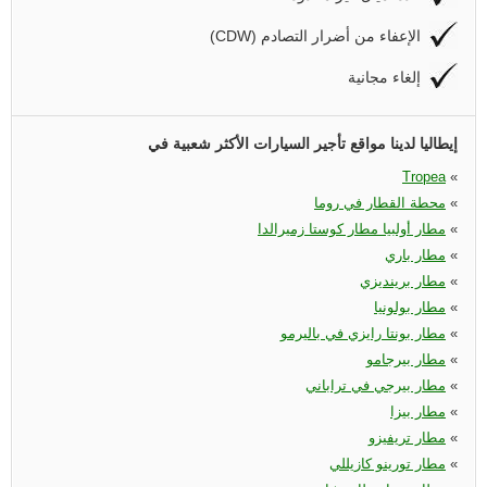
(CDW) الإعفاء من أضرار التصادم
إلغاء مجانية
إيطاليا لدينا مواقع تأجير السيارات الأكثر شعبية في
Tropea
«
«
محطة القطار في روما
«
مطار أولبيا مطار كوستا زميرالدا
«
مطار باري
«
مطار برينديزي
«
مطار بولونيا
«
مطار بونتا رايزي في باليرمو
«
مطار بيرجامو
«
مطار بيرجي في تراباني
«
مطار بيزا
«
مطار تريفيزو
«
مطار تورينو كازيللي