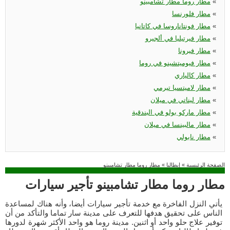
«
مطار روما مطار تشامبينو
«
مطار فلورنسا
«
مطار فونتاناروسا في كاتانيا
«
مطار فيرتيليا في ألجيرو
«
مطار فيرونا
«
مطار فيوميتشينو في روما
«
مطار كالياري
«
مطار لاميتسيا تيرمي
«
مطار ليناتي في ميلان
«
مطار ماركو بولو في البندقية
«
مطار مالبينسا في ميلان
«
مطار نابولي
الصفحة الرئيسية
»
إيطاليا
»
مطار روما مطار تشامبينو
مطار روما مطار تشامبينو تأجير سيارات
يأتي النزل الفاخرة مع خدمة تأجير سيارات أيضا، وأنه هناك لمساعدة
الناس على تحقيق هدفها للتعرف على مدينة سار تماما والتأكد من أن
توفير علاج حلو واحد أو اثنين. مدينة روما هو واحد الأكثر شهرة لدورها