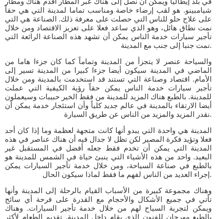
في بلد إيطاليا ويمكن أن نصل إلى هناك عبر المطار أقدم هناك ومطار
شيامبينو. هو لقب إرضاء خاصة ومناسب تماما لمدينة التي هي حقاً
على علاج حلو للناس التي حصلت على معرفة ذلك. الصناعة هي التي
نمت نطاق هائل، وهو الذي ساعد فعلا على تعزيز الاقتصاد ومن خلال
تأجير سيارات خدمة الناس يمكن أن تشهد هذه الصناعة الرائعة التي
نمت جنبا إلى جنب مع المدينة.
والسياحة عنصر لا يتجزأ من المدينة وتماماً كما كان جزءا هاما من
الماضي في المدينة سيكون أيضا جزءا كبيرا من المدينة تسير إلى
الأمام. اقتصاد وصناعة التي تستند قد استخدمت بالمدينة ومن خلال
تأجير سيارات خدمة الناس يمكن حقاً رؤية الكيفية التي عملت
للمدينة. بالطبع هناك المزيد للمدينة من فقط الخير حبيبات وسيعملون
أيضا الارتقاء بالمدينة في عالم جديد كلياً وأن استئجار خدمة يمكن أن
نقدر المزيد والمزيد من الناس عن طريق السيارة.
المدينة هي واحدة التي يبدو أنها كانت متجهة لعظمة وما إذا كان أحد
فعلا وتؤيد فكرة المصير لكن تظل لا جدال فيه أن هناك عناصر في هذه
المدينة التي يمكن أن تخدم فقط جعله أفضل في المستقبل غير
البعيد. واحد من هذه الأشياء التي ينبئ حياة في الشمس للمدينة هو
بالطبع في صناعة السياحة، ومن خلال خدمة تأجير السيارات يمكن
إجراء العديد من الناس لفهم ما فقط لماذا سيكون الحال.
وهناك مجموعة كبيرة من الأسباب القيام بالرحلة إلى المدينة وأنها
تأتي في جميع الأشكال والأحجام مع القدرة على فرحة أي سائح
ويمكن لتجربة السياح لهم من خلال خدمة تأجير السيارات. وهناك
بالطبع مهرجان للفنون الذي يقام داخل المدينة. تقديم الطعام لأكثر