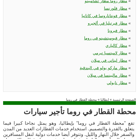
«
مطار روما مطار تشامبينو
«
مطار فلورنسا
«
مطار فونتاناروسا في كاتانيا
«
مطار فيرتيليا في ألجيرو
«
مطار فيرونا
«
مطار فيوميتشينو في روما
«
مطار كالياري
«
مطار لاميتسيا تيرمي
«
مطار ليناتي في ميلان
«
مطار ماركو بولو في البندقية
«
مطار مالبينسا في ميلان
«
مطار نابولي
الصفحة الرئيسية
»
إيطاليا
»
محطة القطار في روما
محطة القطار في روما تأجير سيارات
تقع "محطة القطار في روما" بإيطاليا، وهو يمثل نجاحا كبيرا فيما
يتعلق بالقدرة والتصميم. استخدام خدمات القطارات العديد من المدن
والسفر خلال النهار والليل. وتتوفر أيضا خدمات دولية لنقل المسافرين