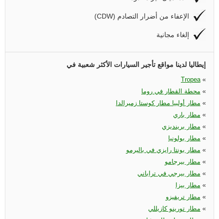
(CDW) الإعفاء من أضرار التصادم
إلغاء مجانية
إيطاليا لدينا مواقع تأجير السيارات الأكثر شعبية في
Tropea
«
«
محطة القطار في روما
«
مطار أولبيا مطار كوستا زميرالدا
«
مطار باري
«
مطار برينديزي
«
مطار بولونيا
«
مطار بونتا رايزي في باليرمو
«
مطار بيرجامو
«
مطار بيرجي في تراباني
«
مطار بيزا
«
مطار تريفيزو
«
مطار تورينو كازيللي