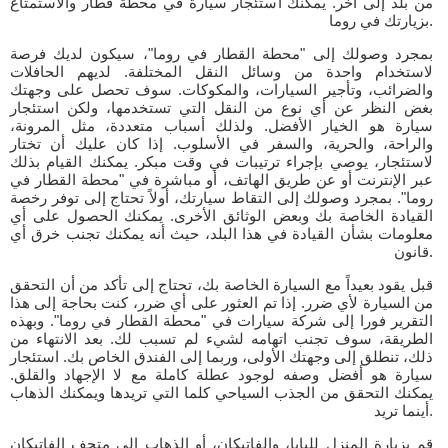
من بلد إلى آخر. يمكنك استئجار سيارة في محطة قطار والاستمتاع
بزيارتك في روما.
بمجرد وصولك إلى "محطة القطار في روما"، سيكون لديك فرصة
لاستخدام واحدة من وسائل النقل المختلفة. لديهم الحافلات
والضرائب، وتأجير السيارات، والمكوكات. سوف تحصل على وجهتك
بغض النظر عن أي نوع من النقل التي تستخدمها، ولكن استئجار
سيارة هو الخيار الأفضل. ولذلك أسباب متعددة، مثل المرونة،
والراحة، والحرية، والسفر في الأسلوب. إذا كان عليك أن تختار
لاستئجار، يوصي بإجراء ترتيبات في وقت مبكر. يمكنك القيام بذلك
عبر الإنترنت أو عن طريق الهاتف، أو مباشرة في "محطة القطار في
روما". بمجرد وصولك إلى التقاط سيارتك، أولاً تحتاج إلى توفر رخصة
القيادة الخاصة بك وبعض الوثائق الأخرى. يمكنك الحصول على أي
معلومات بشأن القيادة في هذا البلد، حيث أنه يمكنك تجنب خرق أي
قانون.
قبل يقود بعيداً مع السيارة الخاصة بك، تحتاج إلى تأكد من أن التحقق
من السيارة لأي ضرر. إذا تم العثور على أي ضرر، كنت بحاجة إلى هذا
التقرير فورا إلى شركة سيارات في "محطة القطار في روما". وبهذه
الطريقة، سوف تجنب اتهامه لشيء لم تسبب لك. بعد الانتهاء من
ذلك، تنطلق إلى وجهتك الأولى، وربما إلى الفندق الخاص بك. استئجار
سيارة هو أفضل وصفه لوجود عطلة كاملة مع لا الإجهاد والقلق.
يمكنك التحقق من الجذب السياحي كلما التي تريدها ويمكنك الذهاب
أينما تريد.
قم بزيارة المنزل للبابا، والفاتيكان، أو الذهاب إلى متحف الفاتيكان