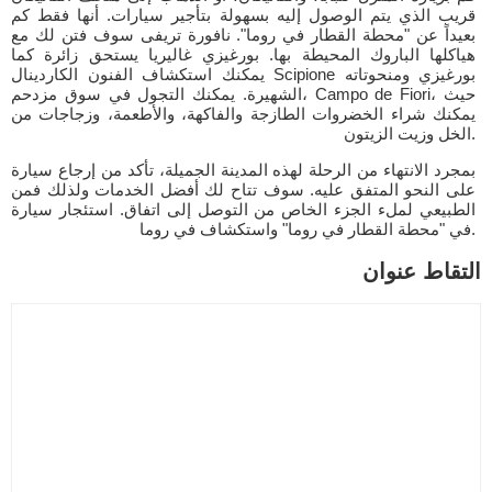
قريب الذي يتم الوصول إليه بسهولة بتأجير سيارات. أنها فقط كم
بعيداً عن "محطة القطار في روما". نافورة تريفى سوف فتن لك مع
هياكلها الباروك المحيطة بها. بورغيزي غاليريا يستحق زائرة كما
يمكنك استكشاف الفنون الكاردينال Scipione بورغيزي ومنحوتاته
الشهيرة. يمكنك التجول في سوق مزدحم، Campo de Fiori، حيث
يمكنك شراء الخضروات الطازجة والفاكهة، والأطعمة، وزجاجات من
الخل وزيت الزيتون.
بمجرد الانتهاء من الرحلة لهذه المدينة الجميلة، تأكد من إرجاع سيارة
على النحو المتفق عليه. سوف تتاح لك أفضل الخدمات ولذلك فمن
الطبيعي لملء الجزء الخاص من التوصل إلى اتفاق. استئجار سيارة
في "محطة القطار في روما" واستكشاف في روما.
التقاط عنوان