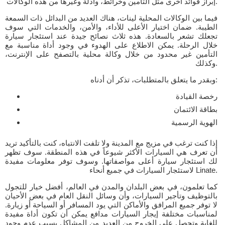
إبراز فوائد أخرى مثل التأمين وخرائط، وأدلة وغيرها من هذه الوكالات.
فيما بين الوكالات المحلية لينات، هناك العديد من البدائل ذات السمعة
الطيبة. ضمان اختيار الأعلى للأداء، والأمن، والخدمات التي سوف
تجعلك تشعر بالسعادة. هذه ثلاث نصائح جيدة عند استئجار سيارة
خلال الرحلة. يمكن الاطلاع على الهدوء في وجود أداة مناسبة مع
التأمين غير محدود من خلال وكالة محلية بالتصفح على الإنترنت،
وكذلك.
وبقدر ما يتعلق بالمتطلبات، تذكر أن أدناه:
رخصة القيادة
بطاقة الائتمان
الهوية الرسمية
إذا كنت ترغب في مزيج مع المدينة ولا تلفت الانتباه، كنت بالتأكيد تريد
أن تعرف هي السيارات الأكثر شيوعاً في هذه المنطقة. سوف تظهر
لك استئجار سيارة أعلى مواصفاتها. وسوف توفر معلومات مفيدة
لاستئجار السيارات في جميع أنحاء Linate.
كما تعلمون، في بعض البلدان والمدن في العالم، أفضل خيار للتجول
بالتوظيف وتأجير السيارات، وأن وسائل النقل العام في بعض الأحيان
لا توفر جميع المرافق والأماكن التي يود المسافر أو السياحة أو زيارة.
لمناسبات مختلفة إيجار السيارات مدافع يمكن أن تكون أداة مفيدة
للغاية وتحصل على الخروج من العديد من المشاكل بسبب عدم وجود