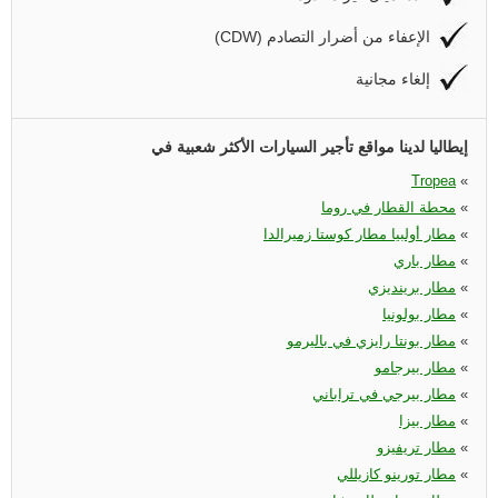
(CDW) الإعفاء من أضرار التصادم
إلغاء مجانية
إيطاليا لدينا مواقع تأجير السيارات الأكثر شعبية في
Tropea
«
«
محطة القطار في روما
«
مطار أولبيا مطار كوستا زميرالدا
«
مطار باري
«
مطار برينديزي
«
مطار بولونيا
«
مطار بونتا رايزي في باليرمو
«
مطار بيرجامو
«
مطار بيرجي في تراباني
«
مطار بيزا
«
مطار تريفيزو
«
مطار تورينو كازيللي