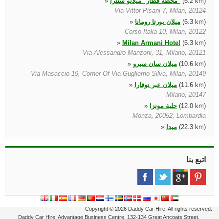
(6.2 km)
محطة قطار "ميلانو سنترا"
»
Via Vittor Pisani 7, Milan, 20124
(6.3 km)
ميلان بورتا رومانا
»
Corso Italia 10, Milan, 20122
»
Milan Armani Hotel
(6.3 km)
Via Alessandro Manzoni, 31, Milano, 20121
(10.6 km)
ميلان سان سيرو
»
Via Masaccio 19, Corner Of Via Gugliemo Silva, Milan, 20149
(11.6 km)
ميلان عبر نوفارا
»
Milano, 20147
(12.0 km)
حلبة مونزا
»
Monza, 20052, Lombardia
(22.3 km)
ميدا
»
Via S Caterina Da Siena 2/a, Meda, 20821
(24.2 km)
لودي
»
Angolo Viale Pavia, Angolo Viale Pavia, Lodi, 26900
اتبع بنا
Copyright © 2026 Daddy Car Hire, All rights reserved.
Daddy Car Hire, Advantage Business Centre, 132-134 Great Ancoats Street,