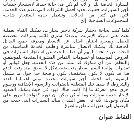
السيارة الخاصة بك أو لأنه لم تكن في حالة جيدة. لاستئجار خدمات
تأجير السيارات، فعليك تحديد أفضل الشركات التي تقدم هذه الخدمة،
التي، في كثير من الحالات، وتشمل خدمة استئجار شاحنة
للمجموعات السياحية، إلخ.
كلما كنت بحاجة لاختيار شركة تأجير سيارات، يمكنك القيام بعملية
بحث على شبكة الإنترنت، وعندئذ سترى قائمة بشركات مخصصة
للحقل. وبمجرد اختيار، اسأل عن الأسعار ومعرفة جميع البدائل
الخاصة بك. يمكنك الاتصال مباشرة وأطلب الخدمة المناسبة. من
المهم أن خطة البحث عن استئجار السيارات في Linate للبحث عن
العروض الموسمية أو خصومات. التماس المشورة المقدمة للموظفين
والتخلص من أي شكوك قد تنشأ عن هذه الخدمة. جعل فواتير أو
تقديرات، وإلغاء السبر أسعار منخفضة بشكل لا يصدق، منذ وقت الدفع
هذا قد يكون لا تكون منخفضة. تكون واضحة جداً حول ما يشمل
الرسوم وفقا لخطة تأجير سيارات محددة. تولي اهتماما للعقد
والشروط، لا سيما تلك المتعلقة بالضرائب والرسوم الإضافية ورسوم
أخرى تدفع. معرفة ما إذا كانت هناك قيود في حيث يمكنك الصعود
الإيجار خدمة سيارات وما أماكن يمكن أن دورة كقواعد المرور على
مكان وجودك، لأنه في بعض البلدان هناك السيارات التي حدت من
الوصول إلى بعض المناطق والطرق.
التقاط عنوان