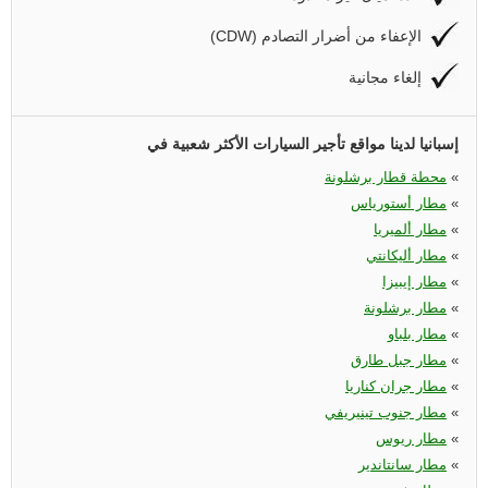
(CDW) الإعفاء من أضرار التصادم
إلغاء مجانية
إسبانيا لدينا مواقع تأجير السيارات الأكثر شعبية في
«
محطة قطار برشلونة
«
مطار أستورياس
«
مطار ألميريا
«
مطار أليكانتي
«
مطار إيبيزا
«
مطار برشلونة
«
مطار بلباو
«
مطار جبل طارق
«
مطار جران كناريا
«
مطار جنوب تينيريفي
«
مطار ريوس
«
مطار سانتاندير