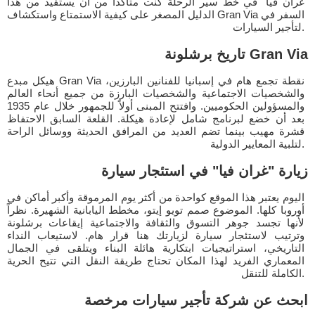
غران فيا" في خط سير الرحلة كنت متأكداً من أن يستفيد من هذا
الدليل المصغر على كيفية الاستمتاع واستكشاف Gran Via السفر في
لتأجير السيارات.
تاريخ برشلونة Gran Via
هيكل مبدع Gran Via نقطة تجمع هام في إسبانيا للفنانين البارزين،
والشخصيات الاجتماعية والشخصيات البارزة من جميع أنحاء العالم
والمسؤولين الحكوميين. وافتتح المبنى أولاً للجمهور خلال عام 1935
بعد أن خضع لبرنامج شامل لإعادة هيكلة. القلعة السابق الاحتفاظ
قشرة مهيب بينما تضم العديد من المرافق الحديثة ووسائل الراحة
لتلبية المعايير الدولية.
زيارة "غران فيا" في استئجار سيارة
اليوم يعتبر هذا الموقع كواحدة من أكثر يوم المرموقة وأكبر أماكن في
أوروبا كلها. الموضوع صمم تويو إيتو، مخطط اليابانية الشهيرة. نظراً
لأنها تجسد جوهر التسوق والثقافة والاجتماعية إيقاعات برشلونة
وترتيب لاستئجار سيارة لزيارتك هنا قرار هام. لاستيعاب النداء
التاريخي، استراتيجيات ابتكارية هائلة البناء ويتلقى في الجمال
المعماري الفريد لهذا المكان تحتاج طريقة النقل التي تتيح الحرية
الكاملة للتنقل.
ابحث عن شركة تأجير سيارات مرخصة