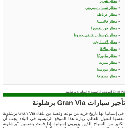
«
مطار شريز
«
مطار شمال تينيريفي
«
مطار غرناطة
«
مطار فالنسيا
«
مطار فورتيفنتورا
«
مطار كوستا برافا في جيرونا
«
مطار لانساروتي
«
مطار مالاغا
«
مطار مايوركا
«
مطار مدريد
«
مطار مورسيا
«
مطار مينورقا
برشلونة Gran Via
الصفحة الرئيسية
»
إسبانيا
»
برشلونة Gran Via تأجير سيارات
برشلونة Gran Via في إسبانيا لها تاريخ فريد من نوعه وقصة من تلقاء
نفسها لنقول للعالم. زيارة هذا الموقع الرئيسية في البلاد يجب أن
لكثير من السياح الذين يزورون إسبانيا. إذا قمت بتضمين "برشلونة