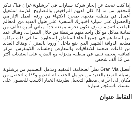
إذا كنت تبحث عن إيجار شركة سيارات في "برشلونة غران فيا"، تذكر
للتحقق من ما إذا كان لديهم التراخيص والتصاريح اللازمة لتشغيل
أعمال في منطقة متجهة. بمجرد الانتهاء من ورقة العمل الإلزامي
والحصول على سيارة اختيارك المبحرة على طول العديد من المعالم
الملعب لتقديم سوف تكون تجربة ممتعة جداً. مباني أسرة تتألف من
ثمانية هياكل مع كل واحد منهم مرتبطة من خلال الممرات. وهناك عدد
من المطاعم في جميع أنحاء المناطق المجاورة بما في ذلك نوكلو،
مطعم الذواقة الشهير الذي يقع داخل "أوروبا بالمنزل". وهناك العديد
من قاعات ضخمة للاتفاقيات والمعارض وجلسات الكونغرس. مركز
اتفاقية ضخمة تقف في منطقة منعزلة مع القدرة على استيعاب أكثر
من 12 ألف شخص.
نظراً لضخامة، التعقيد ومذهل التصميم من برشلونة Gran Via أفضل
وسيلة للتمتع بالعديد من عوامل الجذب له لتقديم وكذلك لتحصل من
مكان إلى آخر في معظم التعجيل بطريقة الخيار الأنسب للحصول على
نفسك باستئجار سيارة.
التقاط عنوان