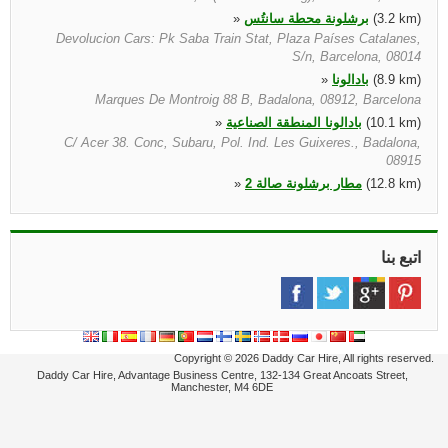
(3.2 km)
برشلونة محطة سانتُس
»
Devolucion Cars: Pk Saba Train Stat, Plaza Países Catalanes,
S/n, Barcelona, 08014
(8.9 km)
بادالونا
»
Marques De Montroig 88 B, Badalona, 08912, Barcelona
(10.1 km)
بادالونا المنطقة الصناعية
»
C/ Acer 38. Conc, Subaru, Pol. Ind. Les Guixeres., Badalona,
08915
(12.8 km)
مطار برشلونة صالة 2
»
Terminal 1 & 2 Llegadas, El Prat De Llobregat, El Prat De
Llobregat, 08820
(13.1 km)
مطار برشلونة صالة 1
»
اتبع بنا
*no Truck Return* Key Box At Parkig, El Prat Llobregat, El Prat
De Llobregat, 08820
(14.2 km)
مطار برشلونة
»
*no Truck Return* Key Box At Parkig, El Prat Llobregat, El Prat
De Llobregat, 08820
Copyright © 2026 Daddy Car Hire, All rights reserved.
Daddy Car Hire, Advantage Business Centre, 132-134 Great Ancoats Street,
Manchester, M4 6DE