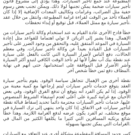
المطبوعة عند جمع تأجير السيارات. وهذا يؤدي إلى مشروع قانون
تأجير سيارات ضخمة يمكن تجنبها لولا ذلك. ويمكن تجنب بعض رسوم
خفية مثل الضرائب، وغرامات وتكاليف المعدات الإضافية إلا إذا كان
العملاء تأخذ من الوقت لقراءة غرامة المطبوعة، وانتقل من خلال عقد
تأجير سيارة مع ممثل العملاء، قبل توقيع أو إبداء تحفظات.
خطأ فادح الأخرى عادة القيام به عند استخدام وكالة تأجير سيارات من
الإهمال. وهذا يشير إلى الزبائن لا تولي اهتماما للقواعد مثل إعادة
السيارة في الموعد المتفق عليه، والتحقق من وجود الضرر على تأجير
السيارات قبل القيادة بعيداً عن وكالة تأجير سيارات. وفي معظم
الحالات، دفع الناس لأضرار السيارة التي كانت بالفعل على سيارة
عند نقطة بيك آب نظراً لأنها لم تأخذ الوقت الكافي لتبدو أكثر السيارة
وأشر الأضرار قبل الموافقة على استخدامها. حتى أنهم في نهاية
المطاف دفع ثمن خطأ شخص آخر.
نقطة أخرى من الإهمال تتجاهل سياسة الوقود. يقوم بتأجير سيارة
العقد يتوقع خدمات تأجير سيارات ليتم إرجاعها مع كمية معينة من
الوقود. إذا لم يكن الفرد أنه يتوقع أن تدفع الفرق الوقود، وفي بعض
الأحيان مع غرامة كبيرة على أعلى لعدم استيفاء الشروط المنصوص
عليها. خدمات تأجير السيارات محترمة دائماً تحديد إسقاط قبالة نقطة
لتأجير سيارات في الاتفاق. إذا كان واحد ينتهي إلى ترك السيارة في
موقع مختلف، ثم الفرد يكون عرضه لدفع الغرامة اللازمة. وهذا خطأ
شائع يرتكبه المسافرين التي كثيرا ما يكلفها الكثير من المال في
الغرامات التي يمكن تجنبها بسهولة.
كسر حدود المسافة المقطوعة مشكلة أخرى عند التعاقد مع السيارات