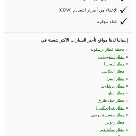
(CDW) الإعفاء من أضرار التصادم
إلغاء مجانية
إسبانيا لدينا مواقع تأجير السيارات الأكثر شعبية في
«
محطة قطار برشلونة
«
مطار أستورياس
«
مطار ألميريا
«
مطار أليكانتي
«
مطار إيبيزا
«
مطار برشلونة
«
مطار بلباو
«
مطار جبل طارق
«
مطار جران كناريا
«
مطار جنوب تينيريفي
«
مطار ريوس
«
مطار سانتاندير