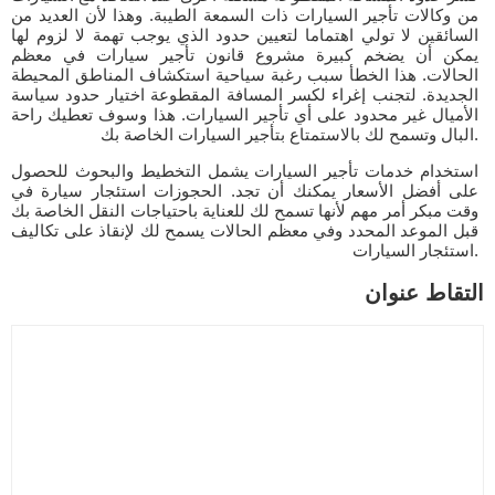
من وكالات تأجير السيارات ذات السمعة الطيبة. وهذا لأن العديد من
السائقين لا تولي اهتماما لتعيين حدود الذي يوجب تهمة لا لزوم لها
يمكن أن يضخم كبيرة مشروع قانون تأجير سيارات في معظم
الحالات. هذا الخطأ سبب رغبة سياحية استكشاف المناطق المحيطة
الجديدة. لتجنب إغراء لكسر المسافة المقطوعة اختيار حدود سياسة
الأميال غير محدود على أي تأجير السيارات. هذا وسوف تعطيك راحة
البال وتسمح لك بالاستمتاع بتأجير السيارات الخاصة بك.
استخدام خدمات تأجير السيارات يشمل التخطيط والبحوث للحصول
على أفضل الأسعار يمكنك أن تجد. الحجوزات استئجار سيارة في
وقت مبكر أمر مهم لأنها تسمح لك للعناية باحتياجات النقل الخاصة بك
قبل الموعد المحدد وفي معظم الحالات يسمح لك لإنقاذ على تكاليف
استئجار السيارات.
التقاط عنوان