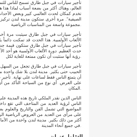
تأجير سيارات في جبل طارق تسمح للناس للتمت
العالم، وهناك أكثر من بضعة أسباب لماذا هذا هو
تخدم كمكان لحدث العالمي كبير وبعض الأحداث ا
الصيفية". مرة أخرى ستكون مدينة لندن تركيز أ
مجموعة واسعة من المناسبات الرياضية.
تأجير سيارات في جبل طارق سيثبت مرة أخرى 
الألعاب الأولمبية. هذا الحدث قد تمكنت دائما
تأجير سيارات في جبل طارق ستكون قيمة جداً ل
حدث العظيم. دورة الألعاب الأولمبية هو أحد ا
رؤية أنها ستثبت أن تكون ممتعة للغاية لكل.
تأجير سيارات في جبل طارق تجعل من السهل عل
الحبيب حتى بكثير. مدينة لندن بلا شك واحدة 
أن يتمتع الناس فقط لساعات على نهاية. تأجير
على العرض. أي نوع من السياحة التأكد من أن
المكان.
الناس الذين نقدر الملكي تاريخ هذه المدينة ع
الناس لرؤية العديد من المتاحف التي تقع د
المواضيع التي تشمل الفن والتاريخ والعلوم بط
على مرأى من العديد من العروض الرياضية الرائ
أكثر من ذلك بكثير. مدينة لندن واحدة من الأما
في جميع أنحاء المدينة.