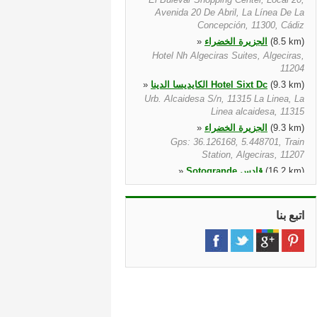
Avenida 20 De Abril, La Línea De La
Concepción, 11300, Cádiz
(8.5 km)
الجزيرة الخضراء
»
Hotel Nh Algeciras Suites, Algeciras,
11204
(9.3 km)
الكايديسا الدينا Hotel Sixt Dc
»
Urb. Alcaidesa S/n, 11315 La Linea, La
Linea alcaidesa, 11315
(9.3 km)
الجزيرة الخضراء
»
Gps: 36.126168, 5.448701, Train
Station, Algeciras, 11207
(16.2 km)
Sotogrande قادس
»
Sierra Bermeja Sin Numero, Pueblo
Nuevo De Guadiaro, Sotogrande,
11311, Cadiz
اتبع بنا
»
Estepona
(35.7 km)
Carretera Cadiz Km 159, Estepona,
29680
»
Estepona Sol Marbella Atalaya Park
(45.7 km)
Avda De Las Golondrinas
Coordenadas 36.461887/5.010861,