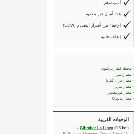
أدنى سعر
عدد أميال غير محدود
(CDW) الإعفاء من أضرار التصادم
إلغاء مجانية
محطة قطار برشلونة
مطار إيبيزا
مطار جران كناريا
مطار شريز
مطار فورتيفنتورا
مطار مايوركا
الوجهات القريبة
»
Gibraltar La Línea
(0.6 km)
El Bulevar Shopping Center, Local 20,