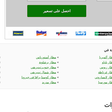
احصل على تسعير
ية في
«
«
ار ألميريا
مطار أستورياس
«
«
ار بلباو
مطار برشلونة
«
«
ار ريوس
مطار جنوب تينيريفي
«
«
ار غرناطة
مطار شمال تينيريفي
«
«
ار لانساروتي
مطار كوستا برافا في جيرونا
«
«
ار مورسيا
مطار مدريد
ات