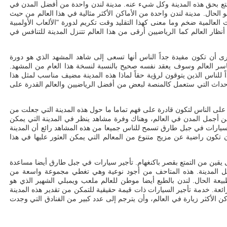
ع بحق هذه المدينة وكل شيء عنه. مدينة لندن واحدة من أفضل المدن في
 الحال. مدينة لندن واحدة من الأماكن الأكثر مثالية في هذا العالم من حيث
لعالمية ضخم وما معنى كهذا التقليد وقت تكريم لدورة "الألعاب الأولمبية
نظار العالم كما الرياضيين أرقى من هذا العالم تتنزل المدينة للتنافس في
أن تكون مفيدة جداً الناس أنها تسعى إلى شاهد المشهد الذي هو دورة
ً ياسر العالم وسوف يعقد نفسه صحيح بالنسبة لنسخة هذا العام من المشهد.
لناس الذين يتوقون لرؤية حقاً لماذا هذه المدينة مضيف مناسب لمثل هذا
لأحداث التي ستعمل كالمنصة لبعض من أفضل الرياضيين والعالم القدرة على
ى الناس لتكون قادرة على فهم تماما ما حول هذه المدينة التي جعلت من
من أجمل المدن في العالم، وهناك وفرة مشاهد ينظر في المدينة التي يمكن
 سيارات في جبل طارق تسمح للناس جميعا من هذه المشاهد رائع أن المدينة
 تكون راضية عن مزيج متنوع من المعالم التي يمكن العثور عليها في هذا
لى يقين من التمتع بقصر باكنغهام. تأجير سيارات في جبل طارق أيضا مساعدة
اخل المدينة. هذه المتاحف من أجود نوعية وهي تغطي مجموعة واسعة من
بيعة الحال. لندن بالطبع أيضا موطن للعالم ملعب ويمبلي الشهير الذي هو
عة. خدمة تأجير السيارات ذات قيمة حقيقية للتمكن من تقدير هذه المدينة
كن الأكثر زيارة في العالم، وأن يترجم إلى عدد كبير من الفنادق التي وجدت