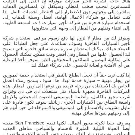
هناك حاجة لشركة تأجير سيارات موثوقة أن انتقل إلى الترتيب
للمسافرين لتجنب صخب المطار. وسيكفل أن المسافرين الذهاب
مباشرة إلى وجهتهم دون الاضطرار إلى الانتظار لخدمات النقل. إذا
كنت تتعامل مع شركاء الأعمال الهامة، أفضل وسيلة للذهاب إلى
استخدام سيارة فاخرة من شركة تأجير سيارات ذات السمعة الطيبة،
إلى انتقاء ونقلهم من المطار إلى وجهة التي يختارونها.
سيوفر لك من مطار لا لزوم لها دفع رسوم مواقف استخدام شركة
تأجير السيارات الفاخرة وسوف تساعدك على جعل انطباعا على
العملاء عملك. يمكنك استخدام سيارة مدينة سائق فاخرة التي تسمح
لك الحصول عليها من المطار وفي أقصر وقت ممكن. يمكنك الحصول
على إمكانية الوصول للسائقين المحترفين الذين سوف تأخذ الرعاية
من أي الأمتعة والعناية للحصول على شركاء عملك لك.
إذا كنت تريد حقاً أن تجعل انطباع بالنظر في استخدام خدمة ليموزين
من إيجار مهنية – سيارة خدمة لهذا. هذا سوف يسمح زملاء العمل
الخاص بك الاستفادة من رحلة فريدة من نوعها إلى ومن المطار. هذه
المركبات الفاخرة مجهزة بأشياء مثل مشغلات دي في دي وخزائن
شرب مجهز بالكامل، وأنظمة الموسيقى الصوت المحيطي والارجل
واسعة النطاق بين الامتيازات الأخرى. زبائنك سوف تكون قادرة على
تناول مشروب والاستماع إلى الموسيقى والاسترخاء في حين أنهم هم
إلى وجهتهم يقودها سائق مهنية.
مدينة San Francisco معروف جيدا لكونه محور أعمال، لكنها تقدم
أيضا الحياة الليلية المثيرة للاهتمام والسياحي مناطق الجذب
السياحي. وسيتمتع زائر الزائر رصيف جسر البوابة الذهبية والصياد -