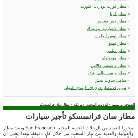
«
مطار فورت لودرديل فلوريدا
«
مطار كونا
«
مطار لاس فيجاس
«
مطار لاغوارديا، نيويورك
«
مطار لوس أنجلوس
«
مطار ليهيو
«
مطار ميامي
«
مطار هونولولو
«
مطار واشنطن دالاس
«
مطار ويست بالم بيتش
«
ميامي ساوث بيتش
«
نيويورك مطار جون إف كينيدي الدولي
الصفحة الرئيسية
»
الولايات المتحدة الأمريكية
»
مطار سان فرانسسكو
مطار سان فرانسسكو تأجير سيارات
ويبعد مطار San Francisco محورا للعديد من الرحلات الجوية المحلية
والدولية والعديد من تيار الشعب من خلال كل دقيقة. وهذا يعني أن