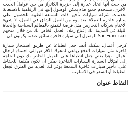
من حيث أنها اتخاذ عبارة إلى جزيرة الكاتراز من بين عوامل الجذب
الأخرى. تستخدم جميع هذه يمكن الوصول إليها في الرفاهية بالاستعانة
بخدمات شركة سيارات تأجير ذات السمعة الطيبة للحصول على
سيارة فاخرة للعملاء. بعد يوم من العمل الشاق في العمل، لا شيء
الأختام شركائه التجاريين مثل فرصة للتمتع بالمعالم السياحية والحياة
الليلة في المدينة. لك إقناع زملاء العمل الخاص بك من خلال منحهم
الوصول إلى سيارة فاخرة سائق عندما يكونون في San Francisco.
كرجل أعمال، يمكنك أيضا جعل انطباعا عن طريق استئجار سيارة
فاخرة مثل سيارات الدفع رباعي لمحرك الأقراص إلى اجتماع لرجال
أعمال. وهذا يعني جعل انطباعا على العميل الخاص بك دون الحاجة
إلى امتلاك السيارة السيارات الفاخرة يمكن أن تكون مكلفة للحفاظ
على. تأجير سيارات فاخرة السمعة يوفر لك العديد من الطرق لجعل
انطباعا أو السفر في الأسلوب.
التقاط عنوان