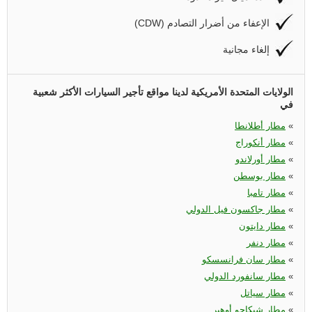
(CDW) الإعفاء من أضرار التصادم
إلغاء مجانية
الولايات المتحدة الأمريكية لدينا مواقع تأجير السيارات الأكثر شعبية
في
«
مطار أطلانطا
«
مطار أنكوراج
«
مطار أورلاندو
«
مطار بوسطن
«
مطار تامبا
«
مطار جاكسون فيل الدولي
«
مطار دايتون
«
مطار دنفر
«
مطار سان فرانسسكو
«
مطار سانفورد الدولي
«
مطار سياتل
«
مطار شيكاجو أوهير