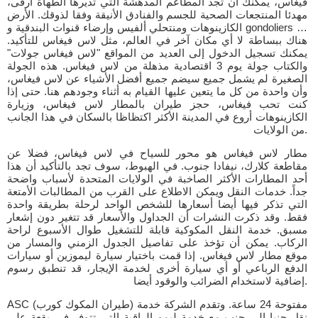
فيغاس، يمكنك أن تجد المطاعم المدهشة التي تديرها الطهاة أرقى،
مهدئا المنتجعات الصحية للجسم والفنادق الأنيقة وفقا لذوقك. الأرض
الكازينوهات ومنتحلي ألفيس وإرضاء قنوات البندقية و gondoliers …
هناك ببساطة لا أي مكان آخر في العالم، مثل لاس فيغاس للتأكيد.
يمكنك تسجيل الدخول إلى العديد من المواقع "لاس فيغاس جولات"
والكتاب جولة يوم 3 اقتصادية مذهلة من لاس فيغاس. هذه الجولة
الصغيرة لم يشمل جميع سيضم جميع أفضل الأشياء عن لاس فيغاس،
وأن واحدة من كل ما يتعين عليها القيام به أثناء وجودهم هنا. حتى إذا
كنت تحب فيغاس، حجز طيران بالمطار لاس فيغاس، وزيارة
الكازينوهات أروع في المدينة الأكثر اكتظاظا بالسكان في هذا الجانب
من الولايات.
مطار لاس فيغاس هو محور للسياح في لاس فيغاس، فضلا عن
مقاطعة كلارك، نيفادا جنوب. في الهبوط، سوف تجد بالتأكيد أن هذا
أحد المطارات الأكثر الصاخبة في الولايات المتحدة لأسباب واضحة
جداً. خدمات النقل ويمكن الاطلاع على القرب من المطالبات الأمتعة
التي تذكر فيها أيضا أسعارها للشخص الواحد لرحلة بطريقة واحدة
فقط. وقد ذكرت النشرات أن الجداول والأسعار قد تتغير دون إشعار
مسبق. خدمة النقل المكوكية قابلة للتشغيل طوال الأسبوع لراحة
الركاب. يمكن أن تؤخذ على تفاصيل الجدول الزمني والمسار من
موقع مطار لاس فيغاس. إذا قمت باختيار سيارة ليموزين أو سيارات
الدفع الرباعي أو أي سيارة أخرى لخدمة الإيجار، قد تنطبق رسوم
إضافية لاستخدام الضرائب والوقود أيضا.
ASC (طيران المكوك كورب) مفتوحة 24 ساعة. وتقدم الشركة خدمة
نقل جنبا إلى جنب مع خدمة ليمو الراقية التي تتوفر في بقعة على