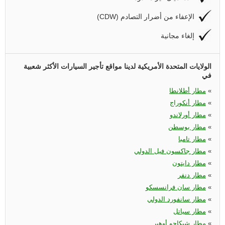
(CDW) الإعفاء من أضرار التصادم
إلغاء مجانية
الولايات المتحدة الأمريكية لدينا مواقع تأجير السيارات الأكثر شعبية
في
«
مطار أطلانطا
«
مطار أنكوراج
«
مطار أورلاندو
«
مطار بوسطن
«
مطار تامبا
«
مطار جاكسون فيل الدولي
«
مطار دايتون
«
مطار دنفر
«
مطار سان فرانسسكو
«
مطار سانفورد الدولي
«
مطار سياتل
«
مطار شيكاجو أوهير