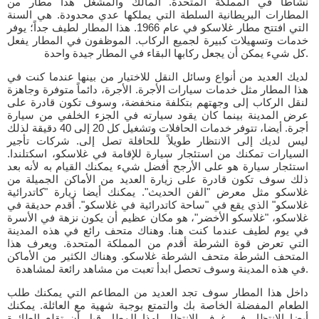
نشاطا في المملكة المتحدة. المالك والمشغل هذا مطار من
المطارات البريطانية السلطة التي يملكها عدي محدودة. هي السنة
التي افتتح مطار غلاسكو في عام 1966. هذا المطار لطيف جداً؛ يوفر
خدمات وتسهيلات كبيرة لجميع الركاب. الموظفون في المطار يفعل
كل شيء يمكن أن يجعل ركابها البقاء في المطار جيدة واحدة.
لديك العديد من أنواع وسائل النقل للاختيار من بينها عندما كنت في
هذا المطار مثل خدمات سيارات الأجرة. الأجرة، دائماً متوفرة وجاهزة
لنقل الركاب إلى وجهتهم بتكلفة منخفضة، وسوف تكون قادرة على
عرض المدينة بينما كان يقود سيارته في الجزء الخلفي من سيارة
أجرة. أيضا، تتوفر خدمات الحافلات وتشغيل كل 20 إلى 40 دقيقة لذلك
ليس لديك إلى الانتظار طويلاً للحافلة تصل إلى. شركات تأجير
السيارات تمكنك من استئجار سيارة للإقامة في غلاسكو، اسكتلندا.
استئجار سيارة هو على الأرجح أفضل شيء يمكنك القيام به لأنه بعد
ذلك سوف تكون قادرة على زيارة العديد من الأماكن الجميلة من
غلاسكو مثل معرض "الفن الحديث". يمكنك أيضا زيارة "كاتدرائية
غلاسكو" الذي يقع في "ساحة كاتدرائية في غلاسكو". أقدم حديقة في
غلاسكو، "غلاسكو الأخضر"، هو مكان عظيم أن يكون نزهة في الأسرة
في يوم لطيف عندما كنت هنا. وهناك متحف رائع في هذه المدينة
التي تعرض قوة الشرطة أقدم من المملكة المتحدة. ويعرف هذا
المتحف الشرطة متحف الشرطة غلاسكو. وهناك الكثير من الأماكن
في هذه المدينة وسوف تحصل ابدأ تعبت من مشاهد رائعة لمشاهدة.
داخل هذا المطار سوف تجد العديد من المطاعم التي يمكنك طلب
الطعام المفضلة الخاصة بك والتمتع بوجبة شهية مع العائلة. يمكنك
أيضا الانتظار في غرف الانتظار لهذا المطار قبل أن تقلع الطائرة