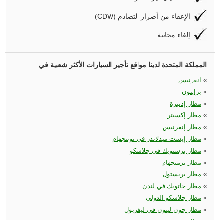
(CDW) الإعفاء من أضرار التصادم
إلغاء مجانية
المملكة المتحدة لدينا مواقع تأجير السيارات الأكثر شعبية في
«
انفرنيس
«
برايتون
«
مطار إدنبرة
«
مطار إكسيتر
«
مطار إنفرنيس
«
مطار إيست ميدلاندز في نوتنجهام
«
مطار برستويك في جلاسكو
«
مطار برمنجهام
«
مطار بريستول
«
مطار جاتويك في لندن
«
مطار جلاسكو الدولي
«
مطار جون لينون في ليفربول