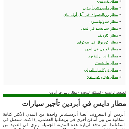
«
مطار جيرسي
«
مطار دايس في أبردين
«
مطار رونالدسواي في آيل أوف مان
«
مطار ساوثهامبتون
«
مطار ستانستد في لندن
«
مطار كارديف
«
مطار كورنوال في نيوكواي
«
مطار لوتون في لندن
«
مطار ليدز برادفورد
«
مطار مانشستر
«
مطار نيوكاسل الدولي
«
مطار هيثرو في لندن
الصفحة الرئيسية
»
المملكة المتحدة
»
مطار دايس في أبردين
مطار دايس في أبردين تأجير سيارات
أبردين أو المعروف أيضا أبردينشاير واحدة من المدن الأكثر كثافة
سكانية من بين أماكن أخرى في بريطانيا العظمى. إذا كنت ستصل في
اسكتلندا، ثم تدفع لزيارة هذه المدينة الجميلة ونرى في العديد من