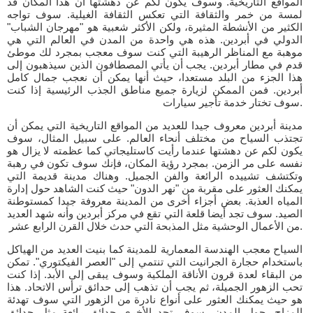
المواقع التاريخية. وسوف يكون لكم عن دهشتها أن هذا المكان قد
لمسة من خمر والثقافة التي تعكس الثقافة الغيلية. سوف تواجه
الكثير من الأنشطة المثيرة، ولكن الأكثر شعبية هو "مهرجان الشباب"
الدولي في أبردين. هذه هي واحدة من المدن في العالم التي هي
موهبة مع المناظر الرهيبة التي كنت سوف معجب بمجرد لك موطئ
قدم في مطار أبردين. يجب أن يأتي المصطافون الذين سيذهبون إلى
هذا الجزء من البلد مستعدا، حيث أنها يمكن أن نعجب جمال كامل
أبردين. فمن الممكن لزيارة جميع مناطق الجذب الرئيسية إذا كنت
سوف تختار خدمة تأجير سيارات.
مدينة أبردين معروف جيدا للعديد من المواقع التاريخية التي يمكن أن
تجتذب السياح من مختلف أنحاء العالم. على سبيل المثال، سوف
يكون لكم عن دهشتها عندما رأيت كاستليجاتي كما عظمته لا يزال هو
نفسه على مر الزمن. بمجرد رؤية المكان، فإنك سوف تكون في رهبة
وتكتشف تشييده الرائعة والفن الجميل. وهناك مدينة قديمة التي
يمكنك العثور على مقربة من "نهر الدون" حيث كنت الشاهد حول إدارة
المياه العذبة. بعض أجزاء أخرى من المدينة معروفة جيدا كمستوطنة
الصيد. سوف تجد أيضا قلعة التي تقع في مركز أبردين وأنه شهد العديد
من الأعمال الوحشية مثل المذبحة التي حدث خلال القرن الرابع عشر.
السياح معجب الهندسة المعمارية للمدينة كما بنيت العديد من الهياكل
باستخدام حجارة الجرانيت التي تنتمي إلى "العصر الفيكتوري". تمكن
من البقاء لعدة قرون الأناقة الملكية وسوف يبقى إلى الأبد. إذا كنت
تحب الزهور الجميلة، ثم يجب أن تذهب إلى حدائق ترأس الاتحاد. هذا
هو حيث يمكنك العثور على أنواع نادرة من الزهور التي سوف تهدئة
المزاج. حول المدن، سوف تجد الأخرى حدائق رائعة مثل حدائق