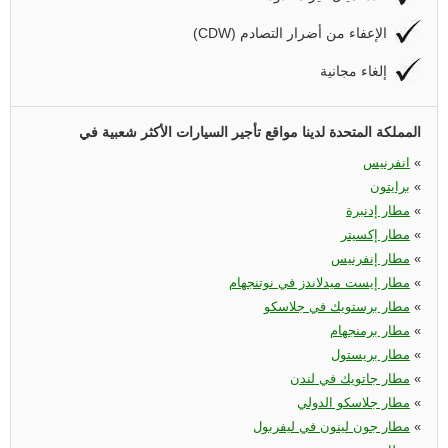
(CDW) الإعفاء من أضرار التصادم
إلغاء مجانية
المملكة المتحدة لدينا مواقع تأجير السيارات الأكثر شعبية في
«
انفرنيس
«
برايتون
«
مطار إدنبرة
«
مطار إكسيتر
«
مطار إنفرنيس
«
مطار إيست ميدلاندز في نوتنجهام
«
مطار برستويك في جلاسكو
«
مطار برمنجهام
«
مطار بريستول
«
مطار جاتويك في لندن
«
مطار جلاسكو الدولي
«
مطار جون لينون في ليفربول