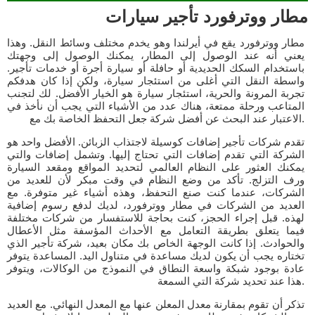
مطار ووترفورد تأجير سيارات
مطار ووترفورد يقع في أيرلندا وهو يخدم مختلف وسائط النقل. وهذا
يعني أنه عند الوصول إلى المطار، يمكنك الوصول إلى وجهتك
باستخدام السكك الحديدية أو حافلة أو سيارة أجرة أو خدمات تأجير.
واسطة النقل التي أغلى من استئجار سيارة، ولكن إذا كان هدفكم
تجربة المرونة والحرية، استئجار سيارة هو الخيار الأفضل. لك لتجنب
المتاعب ورحلة ممتعة، هناك عدد من الأشياء التي يجب أن نأخذ في
الاعتبار عند البحث عن أفضل شركة جعل التحفظ الخاصة بك مع.
تقدم شركات تأجير إضافات كوسيلة لاجتذاب الزبائن. الأفضل واحد هو
الشركة التي تقدم إضافات التي تحتاج إليها. وتشمل إضافات والتي
يمكنك العثور على النظام العالمي لتحديد المواقع ومقعد السيارة
ورف التزلج. تأكد من وضع النظام في وقت مبكر لأن للعديد من
الشركات، عندما كنت صنع التحفظ، وهذه أشياء غير متوفرة. مع
العديد من الشركات في مطار ووترفورد، لديك لدفع رسوم إضافية
لهذه. قبل إجراء الحجز، كنت بحاجة للاستفسار من شركات مختلفة
فيما يتعلق بطريقة التعامل مع الأحداث المؤسفة مثل الأعطال
والحوادث. إذا كانت الوجهة الخاص بك مكان بعيد، شركة تأجير الذي
تختاره يجب أن يكون لديك مساعدة في متناول اليد. المساعدة يتوفر
عادة بوجود شبكة واسعة النطاق في النموذج من الوكالات، ويتوفر
هذا عند تحديد شركة التي السمعة.
تذكر أن تقوم بمقارنة معدل المعلن عنها مع المعدل النهائي. مع العديد