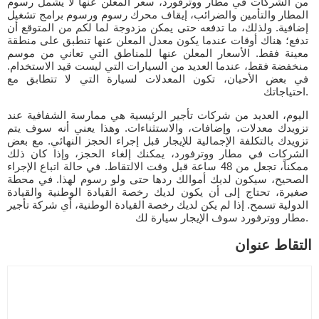
من الشركات في مطار ووترفورد، سعر المعلن عنها لا يشمل رسوم
المطار والتأمين والضرائب، إيقاف محرك رسوم ورسوم برامج تشغيل
إضافية. ولذلك، ما تدفعه حتى يمكن مزدوجة لما لكم من المتوقع أن
تدفع؛ هناك أوقات عندما يكون معدل المعلن عنها تنطبق على منطقة
معينة فقط. الأسعار المعلن عنها للمناطق التي تعاني من موسم
منخفضة فقط، عندما العديد من السيارات التي ليست قيد الاستخدام.
في بعض الأحيان، تكون المعدلات لسيارة التي لا تتطابق مع
احتياجاتك.
اليوم، العديد من شركات تأجير الرئيسية هي ممارسة الشفافية عند
تزويدك معدلات، وإضافات، والاستثناءات. وهذا يعني أنه سوف يتم
تزويدك بالتكلفة الإجمالية للإيجار قبل إجراء الحجز النهائي. مع بعض
الشركات في مطار ووترفورد، يمكنك إلغاء الحجز، وإذا كان ذلك
ممكناً، تجعل من 48 ساعة قبل وقت الالتقاط. في حالة اتباع الإجراء
الصحيح، سيكون لديك أموالك ردها حتى ولو رسوم لهذا. في محطة
صغيرة، تحتاج إلى أن يكون لديك رخصة القيادة الوطنية والقيادة
الدولية تسمح. إذا لم يكن لديك رخصة القيادة الوطنية، أي شركة تأجير
مطار ووترفورد سوف الإيجار سيارة لك.
التقاط عنوان