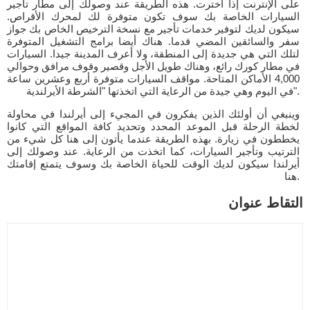
على الإنترنت إذا اخترت. هذه الطريقة عند وصولك إلى مطار تأجير
السيارات الخاصة بك سوف تكون متوفرة لك لمحرك الأقراص.
سيكون لديك لتوفير خدمات تأجير مع نسخة الترخيص الخاص بك جواز
سفر والسائقين المضي قدما. هناك أيضا برامج التشغيل المتوفرة
لتلك التي هي جديدة إلى المنطقة، ولا أعرف المدينة جيدا. السيارات
في مطار كورك رائع، وهناك طويل الأجل وقصير وقوف مرافق وحوالي
4,000 الأماكن المتاحة. مواقف السيارات متوفرة أربع وعشرين ساعة
في اليوم وهي جيدة من الرعاية التي اتخذتها "الشرطة الأيرلندية".
وينبغي أن أولئك الذين يفكرون في المجيء إلى أيرلندا في محاولة
لخطة الرحلة قبل الموعد المحدد وتحديد كافة المواقع التي كانوا
يخططون في زيارة. بهذه الطريقة عندما يأتون إلى هنا كل شيء من
الترتيب وتأجير السيارات، كما اتخذت من الرعاية. عند وصولك إلى
أيرلندا سيكون لديك الوقت للحياة الخاصة بك وسوف يتمتع إقامتك
هنا.
التقاط عنوان