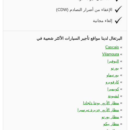
(CDW) الإعفاء من أضرار التصادم
إلغاء مجانية
البرتغال لدينا مواقع تأجير السيارات الأكثر شعبية في
Cascais
«
Vilamoura
«
«
البوفيرا
«
بورتو
«
بورتيماو
«
كارفويرو
«
كويمبرا
«
لشبونة
«
مطار الأزور بونتا دلجادا
«
مطار الأزور جزيرة تيرسيرا
«
مطار بورتو
«
مطار بيكو