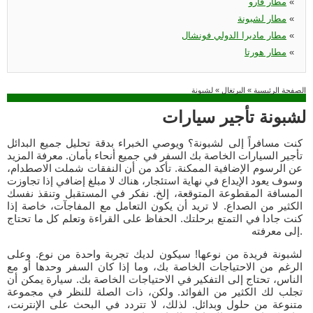
«
مطار فارو
«
مطار لشبونة
«
مطار ماديرا الدولي فونشال
«
مطار هورتا
الصفحة الرئيسية
»
البرتغال
»
لشبونة
لشبونة تأجير سيارات
كنت مسافراً إلى لشبونة؟ ويوصي الخبراء بدقة تحليل جميع البدائل
تأجير السيارات الخاصة بك السفر في جميع أنحاء بأمان. معرفة المزيد
عن الرسوم الإضافية الممكنة. تأكد من أن النفقات شملت الاصطدام،
وسوف يعود الإيداع في نهاية استئجار، هناك لا مبلغ إضافي إذا تجاوزت
المسافة المقطوعة المتوقعة، إلخ. نفكر في المستقبل وتنقذ نفسك
الكثير من الصداع. لا تريد أن يكون التعامل مع المفاجآت، خاصة إذا
كنت جادا في التمتع برحلتك. الحفاظ على القراءة وتعلم كل ما تحتاج
إلى معرفته.
لشبونة فريدة من نوعها! سيكون لديك تجربة واحدة من نوع. وعلى
الرغم من الاحتياجات الخاصة بك، وما إذا كان السفر وحدها أو مع
الناس، تحتاج إلى التفكير في الاحتياجات الخاصة بك. سيارة يمكن أن
تجلب لك الكثير من الفوائد. ولكن، ذات الصلة للنظر في مجموعة
متنوعة من حلول وبدائل. لذلك، لا تتردد في البحث على الإنترنت،