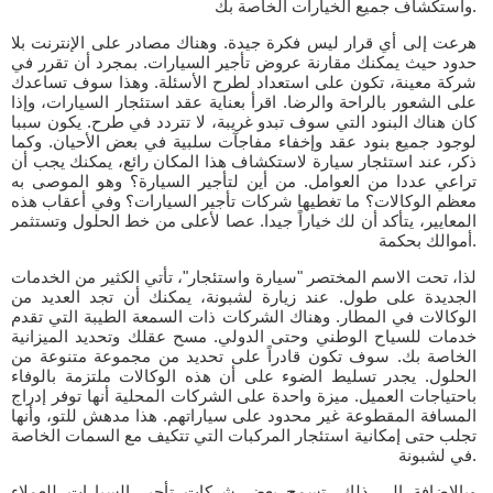
واستكشاف جميع الخيارات الخاصة بك.
هرعت إلى أي قرار ليس فكرة جيدة. وهناك مصادر على الإنترنت بلا
حدود حيث يمكنك مقارنة عروض تأجير السيارات. بمجرد أن تقرر في
شركة معينة، تكون على استعداد لطرح الأسئلة. وهذا سوف تساعدك
على الشعور بالراحة والرضا. اقرأ بعناية عقد استئجار السيارات، وإذا
كان هناك البنود التي سوف تبدو غريبة، لا تتردد في طرح. يكون سببا
لوجود جميع بنود عقد وإخفاء مفاجآت سلبية في بعض الأحيان. وكما
ذكر، عند استئجار سيارة لاستكشاف هذا المكان رائع، يمكنك يجب أن
تراعي عددا من العوامل. من أين لتأجير السيارة؟ وهو الموصى به
معظم الوكالات؟ ما تغطيها شركات تأجير السيارات؟ وفي أعقاب هذه
المعايير، يتأكد أن لك خياراً جيدا. عصا لأعلى من خط الحلول وتستثمر
أموالك بحكمة.
لذا، تحت الاسم المختصر "سيارة واستئجار"، تأتي الكثير من الخدمات
الجديدة على طول. عند زيارة لشبونة، يمكنك أن تجد العديد من
الوكالات في المطار. وهناك الشركات ذات السمعة الطيبة التي تقدم
خدمات للسياح الوطني وحتى الدولي. مسح عقلك وتحديد الميزانية
الخاصة بك. سوف تكون قادراً على تحديد من مجموعة متنوعة من
الحلول. يجدر تسليط الضوء على أن هذه الوكالات ملتزمة بالوفاء
باحتياجات العميل. ميزة واحدة على الشركات المحلية أنها توفر إدراج
المسافة المقطوعة غير محدود على سياراتهم. هذا مدهش للتو، وأنها
تجلب حتى إمكانية استئجار المركبات التي تتكيف مع السمات الخاصة
في لشبونة.
وبالإضافة إلى ذلك، تسمح بعض شركات تأجير السيارات للعملاء