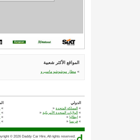
المواقع الأكثر شعبية
«
مطار موشوشو ماسيرو
الدولي
ال
«
»
«
المملكة المتحدة
م
«
»
«
الولايات المتحدة الأمريكية
م
«
»
«
إيطاليا
م
«
»
«
فرنسا
م
yright © 2026 Daddy Car Hire, All rights reserved.