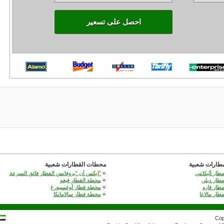
احصل على تسعير
مطارات شعبية
محطات القطارات شعبية
«
طار أليكانتي
إيكس أن "بروفانس القطار فائق السرعة"
«
طار دبلن
محطة القطار فيغو
«
طار فارو
محطة قطار أوغسبورغ
«
طار مالاغا
محطة قطار سالامانكا
Cop