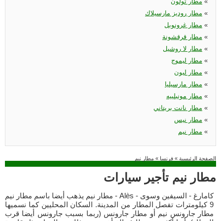
«
مطار تولون
«
مطار روديز مارسيلاك
«
مطار غرونوبل
«
مطار قرقشونة
«
مطار لا روشيل
«
مطار ليموج
«
مطار ليون
«
مطار مارسيليا
«
مطار مونبلييه
«
مطار نانت بريتاني
«
مطار نيس
«
مطار نيم
الصفحة الرئيسية
»
فرنسا
»
مطار نيم
مطار نيم تأجير سيارات
مطار نيم يذهب أيضا باسم مطار نيم - Alès - كامارغ - السيفين وسوى
9 كيلومترات تفصل المطار من المدينة. السكان المحليين كما نسميها
مطار جارونس نيم أو مطار جارونس (ربما بسبب جارونس أيضا قرب