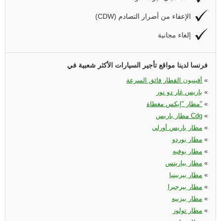
(CDW) الإعفاء من أضرار التصادم
إلغاء مجانية
فرنسا لدينا مواقع تأجير السيارات الأكثر شعبية في
«
أفينيون القطار فائق السرعة
«
باريس غار دو نور
«
مطار "إيكس مغطاة"
«
مطار باريس Cdg
«
مطار باريس أورلي
«
مطار بوردو
«
مطار بوفيه
«
مطار بياريتس‏
«
مطار بيربينيا
«
مطار بيرجيرا
«
مطار بيزييه
«
مطار تولوز