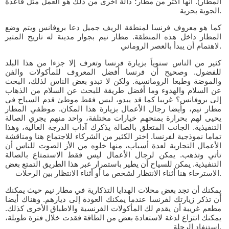
المطار). أنها أكثر من مطار؛ دالة أخرى من ذلك هو العمل مثل قاعدة
الجوية بحرية.
كما هو معروف فرنسا لمنطقة الريف جميل دعا بروفانس ويتم وضع
المطار داخل هذه المنطقة. مطار نيم بجوار مدينة له تاريخ المثير
لاهتمام أن يبدأ بالعصر الروماني.
كثير من الناس سنوياً بزيارة فرنسا وتعرف إلا جزءا من هذا البلد
للفضول. وصحيح أن فرنسا أفضل المعروف للمأكولات والفن
والموضة وطبعا الرومانسية. ولكن لا تبدو بعض الناس لذلك، البحث
عن السلام والهدوء وما أفضل طريقة للبحث عن السلام من الذهاب
إلى بروفانس؟ غريبا كما قد يبدو، ليس فقط موطئ قدم السياح في
مطار نيم، وأيضا رجال الأعمال بزيارة هذا المكان. موظفي المطار
يحيى لهم بحرارة بمنحهم خيارات مختلفة، واحد منهم يجري الصالة
التنفيذية. الجانب المتعلق بالصالة يذكرك آداب الدرجة العالية، وهذا
تماما نموذجية لفرنسا. اختر الكثير من الشركاء للاجتماع هنا ومناقشة
الأعمال التجارية لعدة أسباب، منها خلوه من الأز الصوت للناس أن
تأتي وتذهب. يمكن لرجال الأعمال ليس فقط الاستمتاع بالصالة
التنفيذية. يمكن للسياح أن يطير باستمرار عبر هذا الطريق التمتع بعض
الاسترخاء هنا أثناء الانتظار لشخص ما أو أثناء الانتظار بين الرحلات.
يمكنك أن تجد بعض محلات الهدايا التذكارية في مطار نيم حيث يمكنك
أن تذكر زيارتك لفرنسا عندما يمكنك العودة إلى ديارهم. وهناك أيضا
مطعم غريبة أن يقدم لك المأكولات الفرنسية والاطباق الأخرى كذلك.
يمكنك انتزاع لدغة لاستعادة بعض من الطاقة فقدت خلال فترة طويلة،
استنفاد الرحلة.